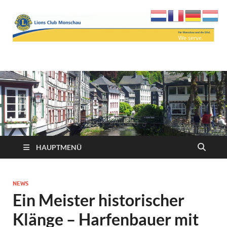
Lions Club Monschau
We serve
HAUPTMENÜ
NEWS
Ein Meister historischer
Klänge – Harfenbauer mit