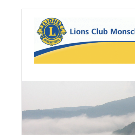
Lions Club Monsc
We serve