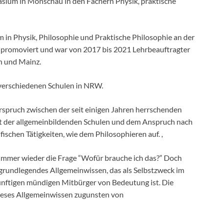
asium in Monschau in den Fächern Physik, praktische
in Physik, Philosophie und Praktische Philosophie an der
6 promoviert und war von 2017 bis 2021 Lehrbeauftragter
n und Mainz.
 verschiedenen Schulen in NRW.
rspruch zwischen der seit einigen Jahren herrschenden
t der allgemeinbildenden Schulen und dem Anspruch nach
ischen Tätigkeiten, wie dem Philosophieren auf. ,
 immer wieder die Frage “Wofür brauche ich das?” Doch
, grundlegendes Allgemeinwissen, das als Selbstzweck im
nftigen mündigen Mitbürger von Bedeutung ist. Die
eses Allgemeinwissen zugunsten von