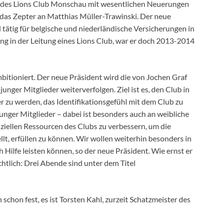
nt des Lions Club Monschau mit wesentlichen Neuerungen
das Zepter an Matthias Müller-Trawinski. Der neue
tätig für belgische und niederländische Versicherungen in
ng in der Leitung eines Lions Club, war er doch 2013-2014
bitioniert. Der neue Präsident wird die von Jochen Graf
unger Mitglieder weiterverfolgen. Ziel ist es, den Club in
er zu werden, das Identifikationsgefühl mit dem Club zu
nger Mitglieder – dabei ist besonders auch an weibliche
nziellen Ressourcen des Clubs zu verbessern, um die
lt, erfüllen zu können. Wir wollen weiterhin besonders in
h Hilfe leisten können, so der neue Präsident. Wie ernst er
htlich: Drei Abende sind unter dem Titel
chon fest, es ist Torsten Kahl, zurzeit Schatzmeister des