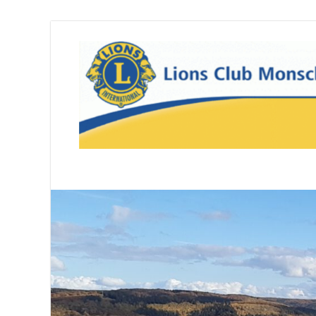
Lions Club Monsc
We serve