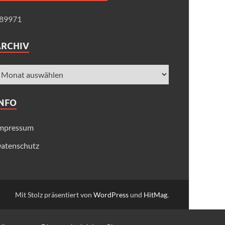
89971
ARCHIV
INFO
mpressum
atenschutz
Mit Stolz präsentiert von
WordPress
und
HitMag
.