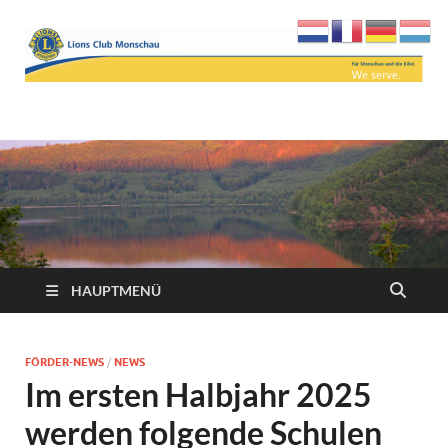
Lions Club Monschau
We serve
HAUPTMENÜ
FÖRDER-NEWS
/
NEWS
Im ersten Halbjahr 2025
werden folgende Schulen