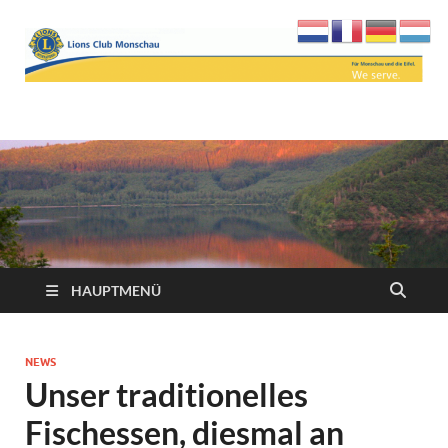
Lions Club Monschau
We serve
HAUPTMENÜ
NEWS
Unser traditionelles
Fischessen, diesmal an