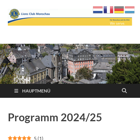
Lions Club Monschau
We serve
HAUPTMENÜ
Programm 2024/25
5
(
1
)