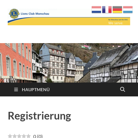
Lions Club Monschau
We serve
HAUPTMENÜ
Registrierung
0
(
0
)