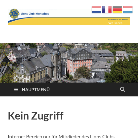
Lions Club Monschau
We serve
HAUPTMENÜ
Kein Zugriff
Interner Bereich nur für Mitglieder des Lions Clubs